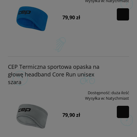
Wysyłka w:
Natychmiast
79,90 zł
CEP Termiczna sportowa opaska na
głowę headband Core Run unisex
szara
Dostępność:
duża ilość
Wysyłka w:
Natychmiast
79,90 zł