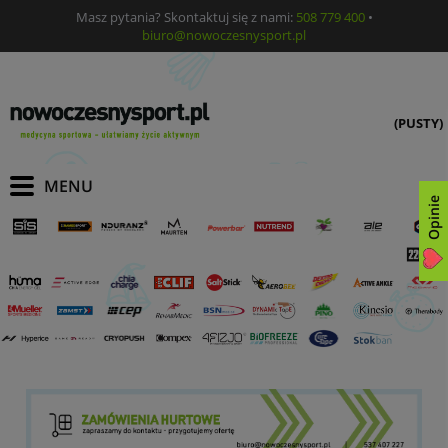
Masz pytania? Skontaktuj się z nami:
508 779 400
•
biuro@nowoczesnysport.pl
(PUSTY)
Opinie