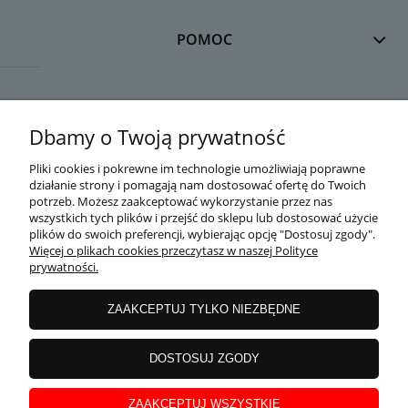
POMOC
DOSTAWA
Dbamy o Twoją prywatność
Pliki cookies i pokrewne im technologie umożliwiają poprawne
działanie strony i pomagają nam dostosować ofertę do Twoich
MOJE KONTO
potrzeb. Możesz zaakceptować wykorzystanie przez nas
wszystkich tych plików i przejść do sklepu lub dostosować użycie
plików do swoich preferencji, wybierając opcję "Dostosuj zgody".
Więcej o plikach cookies przeczytasz w naszej Polityce
prywatności.
GWARANCJA I ZWROTY
ZAAKCEPTUJ TYLKO NIEZBĘDNE
O FIRMIE
DOSTOSUJ ZGODY
ZAAKCEPTUJ WSZYSTKIE