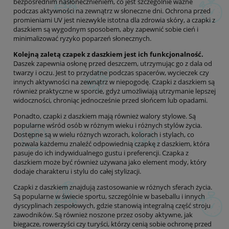
bezpośrednim nasłonecznieniem, co jest szczególnie ważne
podczas aktywności na zewnątrz w słoneczne dni. Ochrona przed
promieniami UV jest niezwykle istotna dla zdrowia skóry, a czapki z
daszkiem są wygodnym sposobem, aby zapewnić sobie cień i
minimalizować ryzyko poparzeń słonecznych.
Kolejną zaletą czapek z daszkiem jest ich funkcjonalność.
Daszek zapewnia osłonę przed deszczem, utrzymując go z dala od
twarzy i oczu. Jest to przydatne podczas spacerów, wycieczek czy
innych aktywności na zewnątrz w niepogodę. Czapki z daszkiem są
również praktyczne w sporcie, gdyż umożliwiają utrzymanie lepszej
widoczności, chroniąc jednocześnie przed słońcem lub opadami.
Ponadto, czapki z daszkiem mają również walory stylowe. Są
popularne wśród osób w różnym wieku i różnych stylów życia.
Dostępne są w wielu różnych wzorach, kolorach i stylach, co
pozwala każdemu znaleźć odpowiednią czapkę z daszkiem, która
pasuje do ich indywidualnego gustu i preferencji. Czapka z
daszkiem może być również używana jako element mody, który
dodaje charakteru i stylu do całej stylizacji.
Czapki z daszkiem znajdują zastosowanie w różnych sferach życia.
Są popularne w świecie sportu, szczególnie w baseballu i innych
dyscyplinach zespołowych, gdzie stanowią integralną część stroju
zawodników. Są również noszone przez osoby aktywne, jak
biegacze, rowerzyści czy turyści, którzy cenią sobie ochronę przed