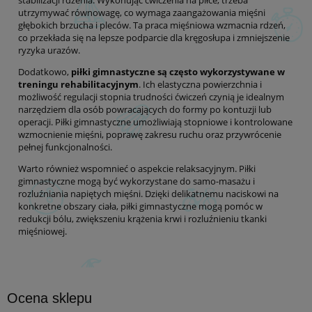
utrzymywać równowagę, co wymaga zaangażowania mięśni
głębokich brzucha i pleców. Ta praca mięśniowa wzmacnia rdzeń,
co przekłada się na lepsze podparcie dla kręgosłupa i zmniejszenie
ryzyka urazów.
Dodatkowo,
piłki gimnastyczne są często wykorzystywane w
treningu rehabilitacyjnym
. Ich elastyczna powierzchnia i
możliwość regulacji stopnia trudności ćwiczeń czynią je idealnym
narzędziem dla osób powracających do formy po kontuzji lub
operacji. Piłki gimnastyczne umożliwiają stopniowe i kontrolowane
wzmocnienie mięśni, poprawę zakresu ruchu oraz przywrócenie
pełnej funkcjonalności.
Warto również wspomnieć o aspekcie relaksacyjnym. Piłki
gimnastyczne mogą być wykorzystane do samo-masażu i
rozluźniania napiętych mięśni. Dzięki delikatnemu naciskowi na
konkretne obszary ciała, piłki gimnastyczne mogą pomóc w
redukcji bólu, zwiększeniu krążenia krwi i rozluźnieniu tkanki
mięśniowej.
Ocena sklepu