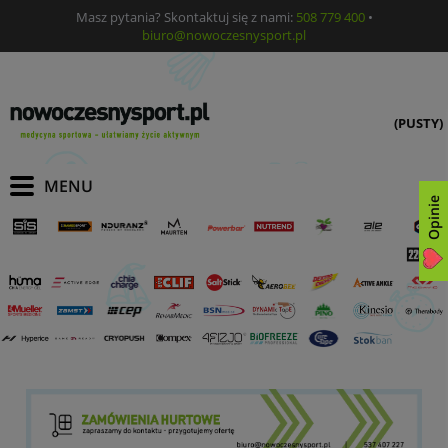
Masz pytania? Skontaktuj się z nami:
508 779 400
•
biuro@nowoczesnysport.pl
(PUSTY)
Opinie