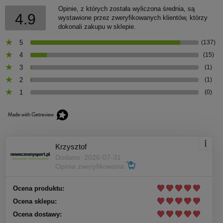
Opinie, z których została wyliczona średnia, są
4.9
wystawione przez zweryfikowanych klientów, którzy
dokonali zakupu w sklepie.
5
(137)
4
(15)
3
(1)
2
(1)
1
(0)
Krzysztof
Dodano: 2026-07-31
Opinia zweryfikowana
Ocena produktu:
Ocena sklepu:
Ocena dostawy: