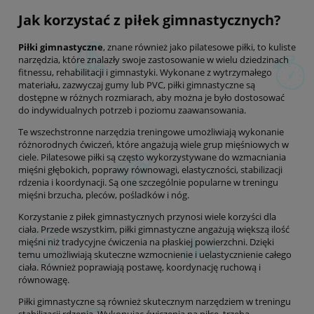
Jak korzystać z piłek gimnastycznych?
Piłki gimnastyczne
, znane również jako pilatesowe piłki, to kuliste
narzędzia, które znalazły swoje zastosowanie w wielu dziedzinach
fitnessu, rehabilitacji i gimnastyki. Wykonane z wytrzymałego
materiału, zazwyczaj gumy lub PVC, piłki gimnastyczne są
dostępne w różnych rozmiarach, aby można je było dostosować
do indywidualnych potrzeb i poziomu zaawansowania.
Te wszechstronne narzędzia treningowe umożliwiają wykonanie
różnorodnych ćwiczeń, które angażują wiele grup mięśniowych w
ciele. Pilatesowe piłki są często wykorzystywane do wzmacniania
mięśni głębokich, poprawy równowagi, elastyczności, stabilizacji
rdzenia i koordynacji. Są one szczególnie popularne w treningu
mięśni brzucha, pleców, pośladków i nóg.
Korzystanie z piłek gimnastycznych przynosi wiele korzyści dla
ciała. Przede wszystkim, piłki gimnastyczne angażują większą ilość
mięśni niż tradycyjne ćwiczenia na płaskiej powierzchni. Dzięki
temu umożliwiają skuteczne wzmocnienie i uelastycznienie całego
ciała. Również poprawiają postawę, koordynację ruchową i
równowagę.
Piłki gimnastyczne są również skutecznym narzędziem w treningu
stabilizacji rdzenia. Wykonując ćwiczenia na piłce, trzeba