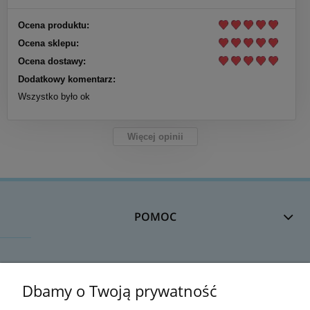
Ocena produktu:
Ocena sklepu:
Ocena dostawy:
Dodatkowy komentarz:
Wszystko było ok
Więcej opinii
POMOC
DOSTAWA
Dbamy o Twoją prywatność