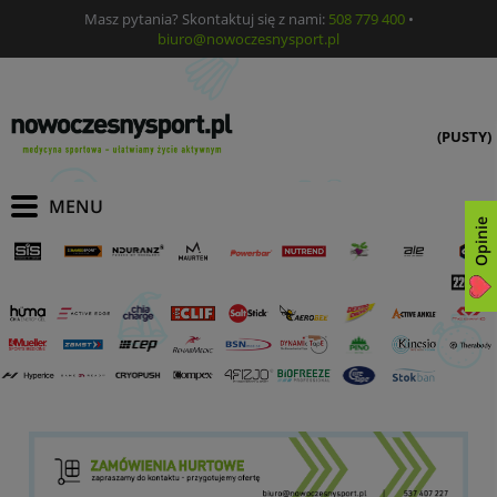
Masz pytania? Skontaktuj się z nami:
508 779 400
•
biuro@nowoczesnysport.pl
(PUSTY)
Opinie