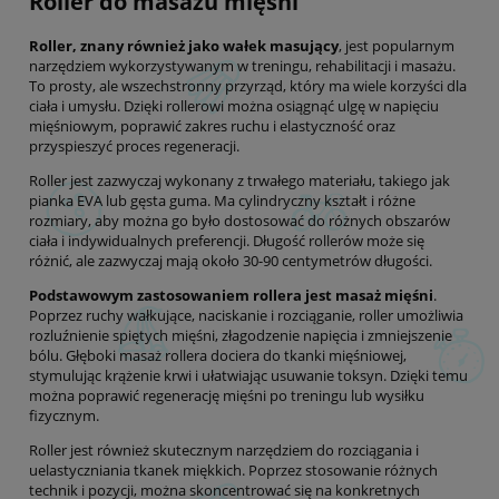
Roller do masażu mięśni
Roller, znany również jako wałek masujący
, jest popularnym
narzędziem wykorzystywanym w treningu, rehabilitacji i masażu.
To prosty, ale wszechstronny przyrząd, który ma wiele korzyści dla
ciała i umysłu. Dzięki rollerowi można osiągnąć ulgę w napięciu
mięśniowym, poprawić zakres ruchu i elastyczność oraz
przyspieszyć proces regeneracji.
Roller jest zazwyczaj wykonany z trwałego materiału, takiego jak
pianka EVA lub gęsta guma. Ma cylindryczny kształt i różne
rozmiary, aby można go było dostosować do różnych obszarów
ciała i indywidualnych preferencji. Długość rollerów może się
różnić, ale zazwyczaj mają około 30-90 centymetrów długości.
Podstawowym zastosowaniem rollera jest masaż mięśni
.
Poprzez ruchy wałkujące, naciskanie i rozciąganie, roller umożliwia
rozluźnienie spiętych mięśni, złagodzenie napięcia i zmniejszenie
bólu. Głęboki masaż rollera dociera do tkanki mięśniowej,
stymulując krążenie krwi i ułatwiając usuwanie toksyn. Dzięki temu
można poprawić regenerację mięśni po treningu lub wysiłku
fizycznym.
Roller jest również skutecznym narzędziem do rozciągania i
uelastyczniania tkanek miękkich. Poprzez stosowanie różnych
technik i pozycji, można skoncentrować się na konkretnych