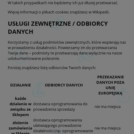
W takich przypadkach nie będziemy ich już dłużej przetwarzać.
Więcej informacji o plikach cookies znajdziesz w
Wikipedii
.
USŁUGI ZEWNĘTRZNE / ODBIORCY
DANYCH
Korzystamy z usług podmiotów zewnętrznych, które wspierają nas
w prowadzeniu działalności. Powierzamy im do przetwarzania
Twoje dane – podmioty te przetwarzają dane wyłącznie na nasze
udokumentowane polecenie.
Poniżej znajdziesz listę odbiorców Twoich danych:
PRZEKAZANIE
DANYCH POZA
DZIAŁANIE
ODBIORCY DANYCH
UNIĘ
EUROPEJSKĄ
każde
działanie w
dostawca oprogramowania do
nie ma miejsca
związku ze
prowadzenia sprzedaży
Sklepem
dostawca oprogramowania
złożenie
ułatwiającego prowadzenie
zamówienia
nie ma miejsca
działalności (np. oprogramowanie
w Sklepie