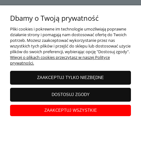
DOSTAWA
Dbamy o Twoją prywatność
Pliki cookies i pokrewne im technologie umożliwiają poprawne
działanie strony i pomagają nam dostosować ofertę do Twoich
MOJE KONTO
potrzeb. Możesz zaakceptować wykorzystanie przez nas
wszystkich tych plików i przejść do sklepu lub dostosować użycie
plików do swoich preferencji, wybierając opcję "Dostosuj zgody".
Więcej o plikach cookies przeczytasz w naszej Polityce
prywatności.
GWARANCJA I ZWROTY
ZAAKCEPTUJ TYLKO NIEZBĘDNE
O FIRMIE
DOSTOSUJ ZGODY
ZAAKCEPTUJ WSZYSTKIE
Copyright
nowoczesnysport.pl
© 2014-2026. Wszystkie prawa zastrzeżone.
pokaż pełną wersję strony