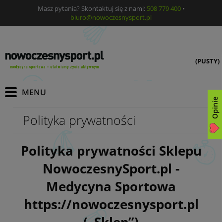
Masz pytania? Skontaktuj się z nami:
508 779 400
•
biuro@nowoczesnysport.pl
(PUSTY)
Opinie
Polityka prywatności
Polityka prywatności Sklepu
NowoczesnySport.pl -
Medycyna Sportowa
https://nowoczesnysport.pl