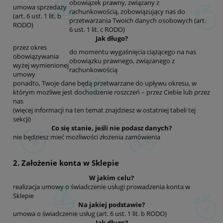
obowiązek prawny, związany z
umowa sprzedaży
rachunkowością, zobowiązujący nas do
(art. 6 ust. 1 lit. b
przetwarzania Twoich danych osobowych (art.
RODO)
6 ust. 1 lit. c RODO)
Jak długo?
przez okres
do momentu wygaśnięcia ciążącego na nas
obowiązywania
obowiązku prawnego, związanego z
wyżej wymienionej
rachunkowością
umowy
ponadto, Twoje dane będą przetwarzane do upływu okresu, w
którym możliwe jest dochodzenie roszczeń – przez Ciebie lub przez
nas
(więcej informacji na ten temat znajdziesz w ostatniej tabeli tej
sekcji)
Co się stanie, jeśli nie podasz danych?
nie będziesz mieć możliwości złożenia zamówienia
2. Założenie konta w Sklepie
W jakim celu?
realizacja umowy o świadczenie usługi prowadzenia konta w
Sklepie
Na jakiej podstawie?
umowa o świadczenie usług (art. 6 ust. 1 lit. b RODO)
Jak długo?