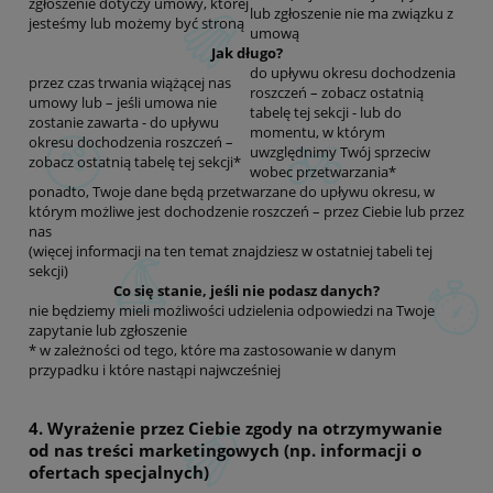
zgłoszenie dotyczy umowy, której
lub zgłoszenie nie ma związku z
jesteśmy lub możemy być stroną
umową
Jak długo?
do upływu okresu dochodzenia
przez czas trwania wiążącej nas
roszczeń – zobacz ostatnią
umowy lub – jeśli umowa nie
tabelę tej sekcji - lub do
zostanie zawarta - do upływu
momentu, w którym
okresu dochodzenia roszczeń –
uwzględnimy Twój sprzeciw
zobacz ostatnią tabelę tej sekcji*
wobec przetwarzania*
ponadto, Twoje dane będą przetwarzane do upływu okresu, w
którym możliwe jest dochodzenie roszczeń – przez Ciebie lub przez
nas
(więcej informacji na ten temat znajdziesz w ostatniej tabeli tej
sekcji)
Co się stanie, jeśli nie podasz danych?
nie będziemy mieli możliwości udzielenia odpowiedzi na Twoje
zapytanie lub zgłoszenie
* w zależności od tego, które ma zastosowanie w danym
przypadku i które nastąpi najwcześniej
4. Wyrażenie przez Ciebie zgody na otrzymywanie
od nas treści marketingowych (np. informacji o
ofertach specjalnych)