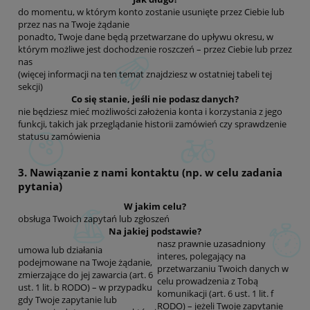
do momentu, w którym konto zostanie usunięte przez Ciebie lub
przez nas na Twoje żądanie
ponadto, Twoje dane będą przetwarzane do upływu okresu, w
którym możliwe jest dochodzenie roszczeń – przez Ciebie lub przez
nas
(więcej informacji na ten temat znajdziesz w ostatniej tabeli tej
sekcji)
Co się stanie, jeśli nie podasz danych?
nie będziesz mieć możliwości założenia konta i korzystania z jego
funkcji, takich jak przeglądanie historii zamówień czy sprawdzenie
statusu zamówienia
3. Nawiązanie z nami kontaktu (np. w celu zadania
pytania)
W jakim celu?
obsługa Twoich zapytań lub zgłoszeń
Na jakiej podstawie?
nasz prawnie uzasadniony
umowa lub działania
interes, polegający na
podejmowane na Twoje żądanie,
przetwarzaniu Twoich danych w
zmierzające do jej zawarcia (art. 6
celu prowadzenia z Tobą
ust. 1 lit. b RODO) – w przypadku
komunikacji (art. 6 ust. 1 lit. f
gdy Twoje zapytanie lub
RODO) – jeżeli Twoje zapytanie