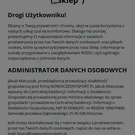
(„Sklep”)
Drogi Użytkowniku!
Dbamy o Twoją prywatność i chcemy, abyś w czasie korzystania z
naszych usług czuł się komfortowo. Dlatego też poniżej
prezentujemy Ci najważniejsze informacje o zasadach
przetwarzania przez nas Twoich danych osobowych oraz plikach
cookies, które są wykorzystywane przez nasz Sklep. Informacje te
zostały przygotowane z uwzględnieniem RODO, czyli ogólnego
rozporządzenia o ochronie danych.
ADMINISTRATOR DANYCH OSOBOWYCH
Jakub Matuszak, przedsiębiorca prowadzący działalność
gospodarczą pod firmą NOWOCZESNYSPORT.PL Jakub Matuszak,
wpisany do Centralnej Ewidencji i Informacji o Działalności
Gospodarczej prowadzonej przez ministra właściwego do spraw
gospodarki i prowadzenia Centralnej Ewidencji i Informacji o
Działalności Gospodarczej, NIP 8133466291, nr REGON 180679408,
Generała Jarosława Dąbrowskiego 25 35-036 Rzeszów.
Jeśli chcesz skontaktować się z nami w związku z przetwarzaniem
przez nas Twoich danych osobowych, napisz do nas na adres e-
mail: biuro@nowoczesnysport.pl.