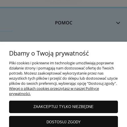
POMOC
DOSTAWA
Dbamy o Twoją prywatność
Pliki cookies i pokrewne im technologie umożliwiają poprawne
działanie strony i pomagają nam dostosować ofertę do Twoich
MOJE KONTO
potrzeb. Możesz zaakceptować wykorzystanie przez nas
wszystkich tych plików i przejść do sklepu lub dostosować użycie
plików do swoich preferencji, wybierając opcję "Dostosuj zgody".
Więcej o plikach cookies przeczytasz w naszej Polityce
prywatności.
GWARANCJA I ZWROTY
ZAAKCEPTUJ TYLKO NIEZBĘDNE
O FIRMIE
DOSTOSUJ ZGODY