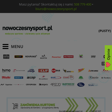
Masz pytania? Skontaktuj się z nami:
508 779 400
•
biuro@nowoczesnysport.pl
(PUSTY)
Opinie