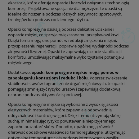
akcesoria, które oferują wsparcie i korzyści związane z technologią
kompresji. Projektowane specjalnie dla mężczyzn, te opaski są
idealne do noszenia podczas różnych aktywności sportowych,
treningów lub podczas codziennego użytku.
Opaski kompresyjne działają poprzez delikatne uciskanie i
wsparcie mięśni, co sprzyja zwiększonemu przepływowi krwi.
Dzięki temu mogą one pomóc w redukcji zmęczenia mięśni,
przyspieszeniu regeneracji i poprawie ogólnej wydajności podczas
aktywności fizycznej. Opaski te zapewniają uczucie stabilizacji i
komfortu, umożliwiając maksymalne wykorzystanie potencjału
mięśniowego.
Dodatkowo,
opaski kompresyjne męskie mogą pomóc w
zapobieganiu kontuzjom i redukcji bólu
. Poprzez zwiększenie
stabilności stawów i ograniczenie drgań mięśniowych, te opaski
pomagają zmniejszyć ryzyko urazów i zapewniają dodatkową
ochronę podczas aktywności sportowej.
Opaski kompresyjne męskie są wykonane z wysokiej jakości
elastycznych materiałów, które zapewniają odpowiednią
oddychalność i kontrolę wilgoci. Dzięki temu utrzymują skórę
suchą, minimalizując ryzyko powstawania nieprzyjemnego
zapachu oraz otarć skóry. Ponadto, opaski mogą również
oferować dodatkowe właściwości termoregulacyjne, utrzymując
optymalną temperaturę ciała podczas intensywnego wysiłku.