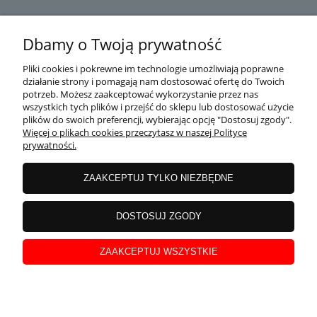
DOSTAWA
Dbamy o Twoją prywatność
Pliki cookies i pokrewne im technologie umożliwiają poprawne
działanie strony i pomagają nam dostosować ofertę do Twoich
MOJE KONTO
potrzeb. Możesz zaakceptować wykorzystanie przez nas
wszystkich tych plików i przejść do sklepu lub dostosować użycie
plików do swoich preferencji, wybierając opcję "Dostosuj zgody".
Więcej o plikach cookies przeczytasz w naszej Polityce
prywatności.
GWARANCJA I ZWROTY
ZAAKCEPTUJ TYLKO NIEZBĘDNE
O FIRMIE
DOSTOSUJ ZGODY
ZAAKCEPTUJ WSZYSTKIE
Copyright
nowoczesnysport.pl
© 2014-2026. Wszystkie prawa zastrzeżone.
pokaż pełną wersję strony