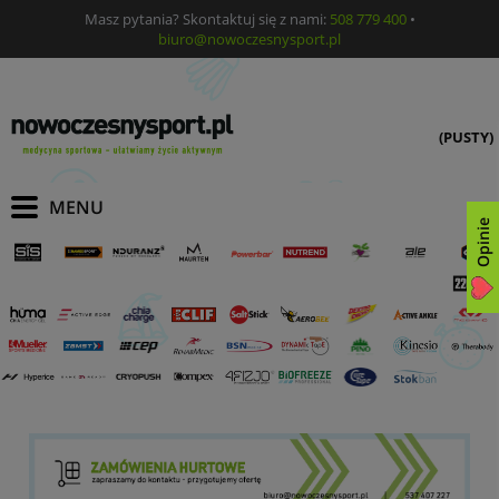
Masz pytania? Skontaktuj się z nami:
508 779 400
•
biuro@nowoczesnysport.pl
(PUSTY)
Opinie