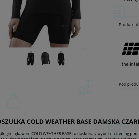
Producent
Kod produ
OSZULKA COLD WEATHER BASE DAMSKA CZA
 długim rękawem COLD WEATHER BASE to doskonały wybór na trening podcza