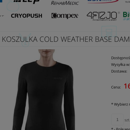
 KOSZULKA COLD WEATHER BASE DAM
Dostępnoś
Wysyłka w
Dostawa:
1
Cena:
Cena nie zawie
płatności
*
Wybierz 
szt
*
- Pole w