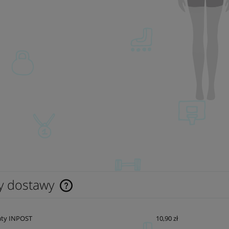
y dostawy
Cena nie zawiera ewentualnych kosztów
ty INPOST
10,90 zł
płatności