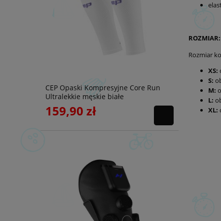
elas
ROZMIAR:
Rozmiar ko
XS:
S:
ob
CEP Opaski Kompresyjne Core Run
M:
o
Ultralekkie męskie białe
L:
ob
159,90 zł
XL: