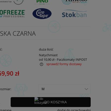
SKA CZARNA
ć:
duża ilość
:
Natychmiast
od 10,90 zł
- Paczkomaty INPOST
sprawdź formy dostawy
69,90 zł
ra ewentualnych kosztów
rozmiar:
.
DO KOSZYKA
ymagane
dodaj do przechowalni