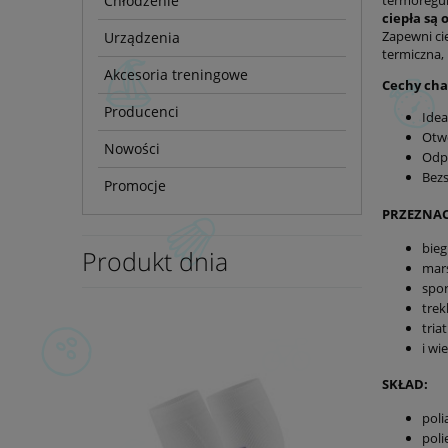
Chłodzenie
termoregul
ciepła są
Zapewni ci
Urządzenia
termiczna,
Akcesoria treningowe
Cechy cha
Producenci
Idea
Otwo
Nowości
Odp
Bezs
Promocje
PRZEZNAC
bieg
Produkt dnia
mars
spo
trek
tria
i wi
SKŁAD:
poli
poli