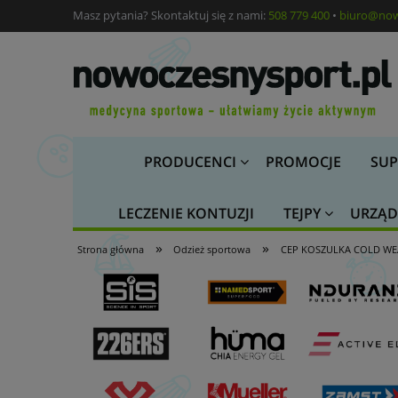
Masz pytania? Skontaktuj się z nami:
508 779 400
•
biuro@now
PRODUCENCI
PROMOCJE
SUP
LECZENIE KONTUZJI
TEJPY
URZĄD
»
»
Strona główna
Odzież sportowa
CEP KOSZULKA COLD WE