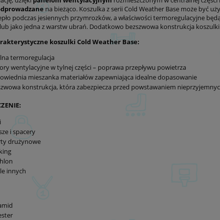
ację, dzięki
panelom wentylacyjnym
rozmieszczonym w centralnej części
 odprowadzane
na bieżąco. Koszulka z serii Cold Weather Base może być u
epło podczas jesiennych przymrozków, a właściwości termoregulacyjne będą c
 lub jako jedna z warstw ubrań. Dodatkowo bezszwowa konstrukcja koszulki
rakterystyczne koszulki Cold Weather Base:
lna termoregulacja
ry wentylacyjne w tylnej części – poprawa przepływu powietrza
owiednia mieszanka materiałów zapewniająca idealne dopasowanie
zwowa konstrukcja, która zabezpiecza przed powstawaniem nieprzyjemnyc
ZENIE:
i
ze i spacery
rty drużynowe
king
thlon
ele innych
amid
ester