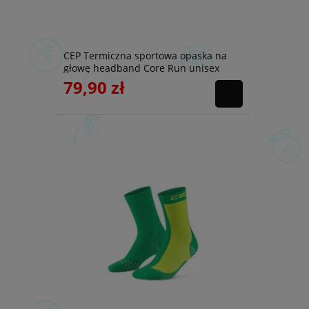
CEP Termiczna sportowa opaska na
głowę headband Core Run unisex
liliowa
79,90 zł