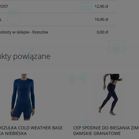
POST
12,90 zł
L
16,90 zł
obisty w sklepie - Rzeszów
0,00 zł
kty powiązane
OSZULKA COLD WEATHER BASE
CEP SPODNIE DO BIEGANIA ZI
A NIEBIESKA
DAMSKIE GRANATOWE