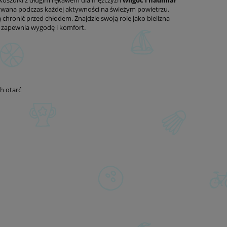
 koszulki z długim rękawem dla mężczyzn
wilgoć i nadmiar
żywana podczas każdej aktywności na świeżym powietrzu.
hronić przed chłodem. Znajdzie swoją rolę jako bielizna
 zapewnia wygodę i komfort.
h otarć