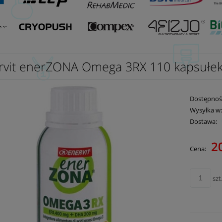
rvit enerZONA Omega 3RX 110 kapsułe
Dostępnoś
Wysyłka w
Dostawa:
2
Cena:
Cena nie zawie
płatności
szt