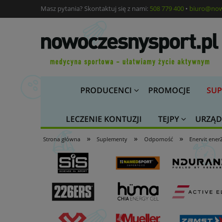
Masz pytania? Skontaktuj się z nami:
508 779 400
•
biuro@now
PRODUCENCI
PROMOCJE
SUP
LECZENIE KONTUZJI
TEJPY
URZĄD
»
»
»
Strona główna
Suplementy
Odporność
Enervit ene