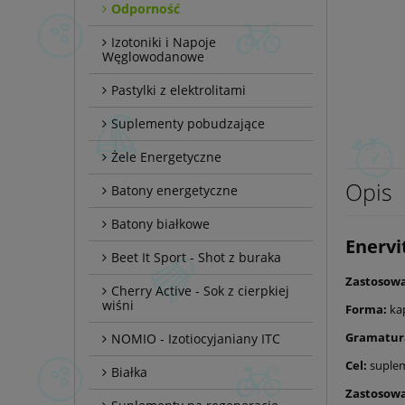
Odporność
Izotoniki i Napoje
Węglowodanowe
Pastylki z elektrolitami
Suplementy pobudzające
Żele Energetyczne
Opis
Batony energetyczne
Batony białkowe
Enerv
Beet It Sport - Shot z buraka
Zastosow
Cherry Active - Sok z cierpkiej
wiśni
Forma:
ka
Gramatur
NOMIO - Izotiocyjaniany ITC
Cel:
suple
Białka
Zastosow