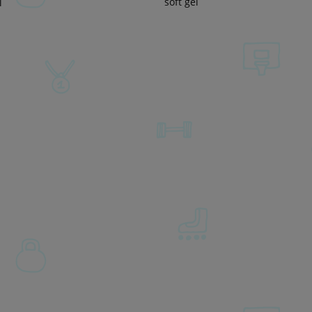
soft gel
l