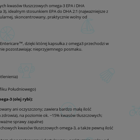
owych kwasów tłuszczowych omega-3 EPA i DHA
3), idealnym stosunkiem EPA do DHA 2:1 (najważniejsze z
ularnej, skoncentrowany, praktycznie wolny od
ntericare™️, dzięki której kapsułka z omega3 przechodzi w
, nie pozostawiając nieprzyjemnego posmaku.
tlenienia)
yfiku Południowego)
a-3 (olej rybi):
trowany ani oczyszczony; zawiera bardzo małą ilość
 zdrowia), na poziomie ok. ~15% kwasów tłuszczowych;
ważne sprawy zapalne)
cuchowych kwasów tłuszczowych omega-3, a także pewną ilość