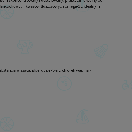
 zatem skoncentrowany i destylowany, praktycznie wolny od
ugołańcuchowych kwasów tłuszczowych omega-3 z idealnym
stancja wiążąca: glicerol, pektyny, chlorek wapnia -