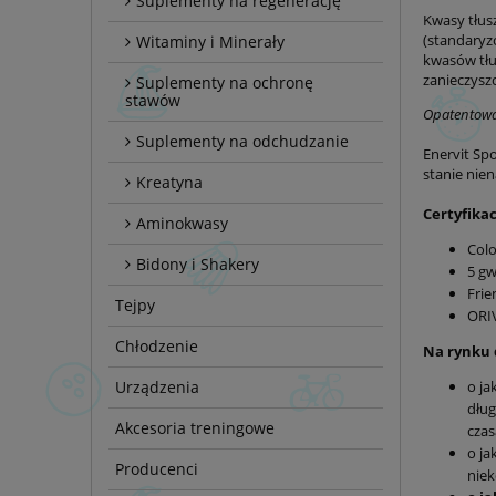
Suplementy na regenerację
Kwasy tłus
(standaryz
Witaminy i Minerały
kwasów tłu
zanieczysz
Suplementy na ochronę
stawów
Opatentowan
Suplementy na odchudzanie
Enervit Sp
stanie nie
Kreatyna
Certyfikac
Aminokwasy
Colo
Bidony i Shakery
5 gw
Frie
Tejpy
ORIV
Chłodzenie
Na rynku 
o ja
Urządzenia
dług
Akcesoria treningowe
cza
o ja
Producenci
niek