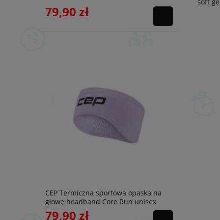
soft ge
79,90 zł
CEP Termiczna sportowa opaska na
głowę headband Core Run unisex
liliowa
79,90 zł