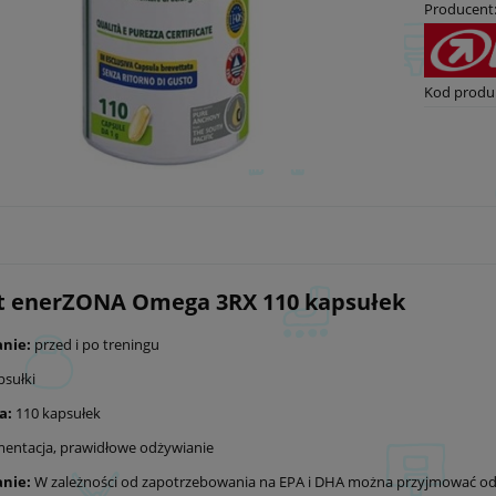
Producent
Kod produ
it enerZONA Omega 3RX 110 kapsułek
anie:
przed i po treningu
psułki
a:
110 kapsułek
mentacja, prawidłowe odżywianie
anie:
W zależności od zapotrzebowania na EPA i DHA można przyjmować od 