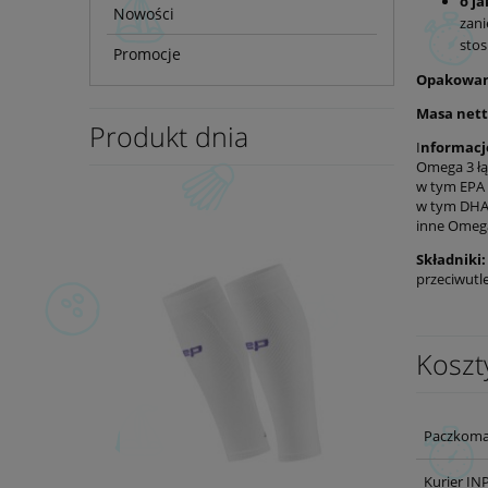
o ja
Nowości
zani
stos
Promocje
Opakowan
Masa nett
Produkt dnia
I
nformacj
Omega 3 łą
w tym EPA
w tym DH
inne Omeg
Składniki:
przeciwutle
Koszt
Paczkoma
Kurier IN