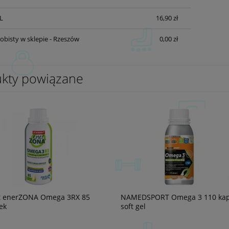
L
16,90 zł
obisty w sklepie - Rzeszów
0,00 zł
kty powiązane
t enerZONA Omega 3RX 85
NAMEDSPORT Omega 3 110 kap
ek
soft gel