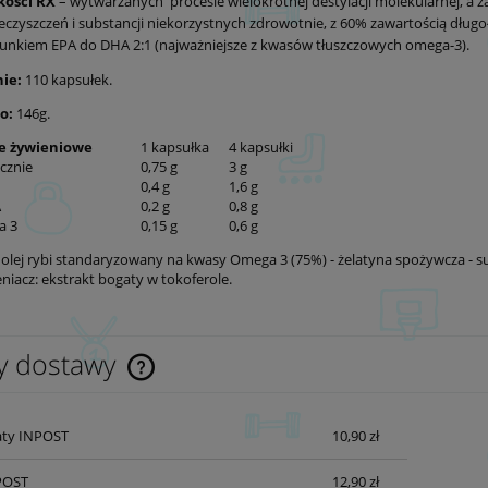
kości RX
– wytwarzanych procesie wielokrotnej destylacji molekularnej, a
eczyszczeń i substancji niekorzystnych zdrowotnie, z 60% zawartością dł
unkiem EPA do DHA 2:1 (najważniejsze z kwasów tłuszczowych omega-3).
ie:
110 kapsułek.
o:
146g.
e żywieniowe
1 kapsułka
4 kapsułki
cznie
0,75 g
3 g
0,4 g
1,6 g
A
0,2 g
0,8 g
a 3
0,15 g
0,6 g
olej rybi standaryzowany na kwasy Omega 3 (75%) - żelatyna spożywcza - sub
niacz: ekstrakt bogaty w tokoferole.
y dostawy
Cena nie zawiera ewentualnych kosztów
ty INPOST
10,90 zł
płatności
POST
12,90 zł