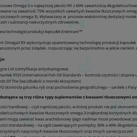
zczowe Omega-3 o najwyższej jakości RX z 60% zawartością długołańcuch
owane na zawartość 75% wszystkich zawartych kwasów tłuszczowych omega 
szczowych omega-3). Wytwarzany w procesie wielokrotnej destylacji molek
czeń i substancji niekorzystnych zdrowotnie.
a technologia produkcji kapsułek Entericare™️
ort Omega3 RX wykorzystuje opatentowaną technologię produkcji kapsułek E
naruszonym przez żołądek, rozpuszczając się bezpośrednio w jelicie cienkim
ja:
gne List (certyfikacja antydopingowa)
iazdek IFOS (International Fish Oil Standards – kontrola czystości i stopnia u
nds Of The Sea (dbałość o morski ekosystem)
O (kontrola gatunku ryb oraz pochodzenia geograficznego – sardele z Pac
dostępne są trzy różne typy suplementów z kwasami tłuszczowymi omeg
kości handlowej – czyli najniższej jakości, w której produkt nie jest skoncen
ołańcuchowych kwasów tłuszczowych omega-3 (najbardziej korzystnych dla
sami mogą zawierać kwas arachidonowy (jego nadmiar może powodować po
kości standardowej – na ogół zawierających pomiędzy 30% a 40% długołań
orzystnych nasyconych kwasów tłuszczowych oraz innych zanieczyszczeń