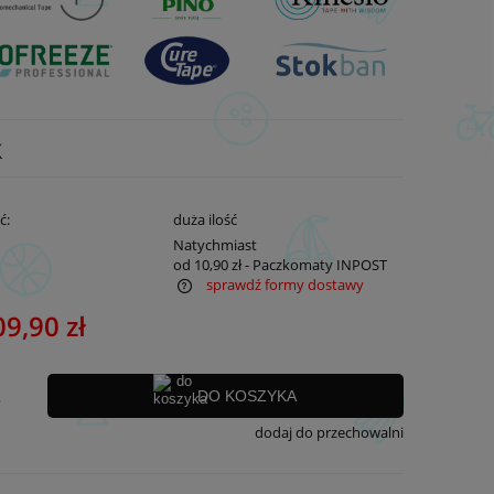
k
ć:
duża ilość
:
Natychmiast
od 10,90 zł
- Paczkomaty INPOST
sprawdź formy dostawy
09,90 zł
ra ewentualnych kosztów
.
DO KOSZYKA
dodaj do przechowalni