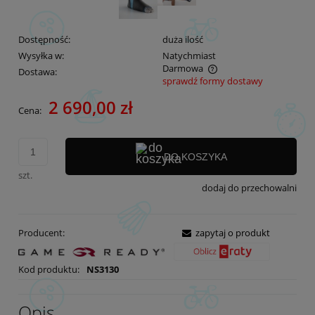
Dostępność:
duża ilość
Wysyłka w:
Natychmiast
Darmowa
Dostawa:
sprawdź formy dostawy
Cena nie zawiera ewentualnych kosztów płatności
2 690,00 zł
Cena:
DO KOSZYKA
szt.
dodaj do przechowalni
Producent:
zapytaj o produkt
Kod produktu:
NS3130
Opis