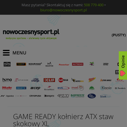
Masz pytania? Skontaktuj się z nami:
508 779 400
•
biuro@nowoczesnysport.pl
(PUSTY)
Opinie
GAME READY kołnierz ATX staw
skokowy XL