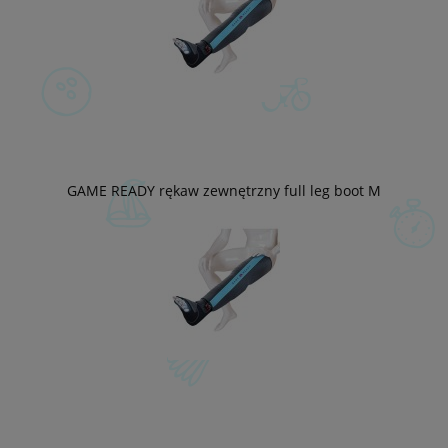
GAME READY rękaw zewnętrzny full leg boot M