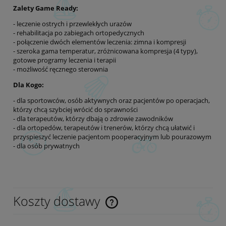
Zalety Game Ready:
- leczenie ostrych i przewlekłych urazów
- rehabilitacja po zabiegach ortopedycznych
- połączenie dwóch elementów leczenia: zimna i kompresji
- szeroka gama temperatur, zróżnicowana kompresja (4 typy),
gotowe programy leczenia i terapii
- możliwość ręcznego sterownia
Dla Kogo:
- dla sportowców, osób aktywnych oraz pacjentów po operacjach,
którzy chcą szybciej wrócić do sprawności
- dla terapeutów, którzy dbają o zdrowie zawodników
- dla ortopedów, terapeutów i trenerów, którzy chcą ułatwić i
przyspieszyć leczenie pacjentom pooperacyjnym lub pourazowym
- dla osób prywatnych
Koszty dostawy
Cena nie zawiera ewentualnych kosztów płatności