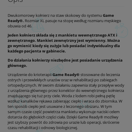
Dwukomorowy kołnierz na staw skokowy do systemu
Game
Ready®.
Rozmiar XL pasuje na stopę według rozmiaru męskiego
obuwia od 46.
Jeden kołnierz składa się z mankietu wewnętrznego ATX i
zewnętrznego. Mankiet zewnętrzny jest wymienny. Można
go wymienić kiedy się zużyje lub posiadać indywidualny dla
każdego pacjenta w gabinecie.
Do działania kołnierzy niezbędne jest posiadanie urządzenia
głównego.
Urządzenie do krioterapii
Game Ready®
stosowane do leczenia
ostrych i przewlekłych urazów oraz w rehabilitacji po zabiegach
ortopedycznych. W swoim działaniu zapewnia stały przepływ wody
z urządzenia głównego przez konektor do wewnętrznego kołnierza
znajdującego się tuż przy ciele. Woda z lodem robi pełną pętlę
wzdłuż kanalików rękawa zabierając ciepło i wraca do zbiornika. W
ten sposób ciepło jest usuwane z leczonego obszaru. W tym
samym czasie część powietrza mankietu wykonuje naciski celem
dotarcia do głębokich części ciała. Dzięki Game Ready® możliwy
jest szybszy powrót do zdrowia po urazie lub operacji, skrócenie
czasu rehabilitacji i odnowy biologicznej.