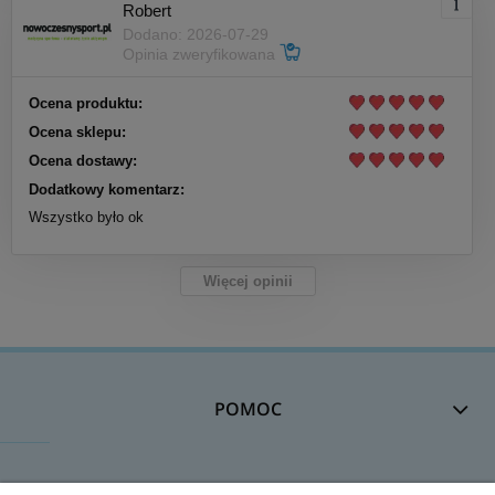
Robert
Dodano: 2026-07-29
Opinia zweryfikowana
Ocena produktu:
Ocena sklepu:
Ocena dostawy:
Dodatkowy komentarz:
Wszystko było ok
Więcej opinii
POMOC