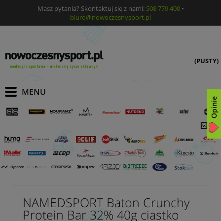
Masz pytania? Skontaktuj się z nami:
508 779 400
•
biuro@nowoczesnysport.pl
(PUSTY)
Opinie
NAMEDSPORT Baton Crunchy
Protein Bar 32% 40g ciastko