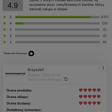
Opinie, z których została wyliczona średnia, są
4.9
wystawione przez zweryfikowanych klientów, którzy
dokonali zakupu w sklepie.
5
(137)
4
(15)
3
(1)
2
(1)
1
(0)
Krzysztof
Dodano: 2026-07-31
Opinia zweryfikowana
Ocena produktu:
Ocena sklepu:
Ocena dostawy:
Dodatkowy komentarz: