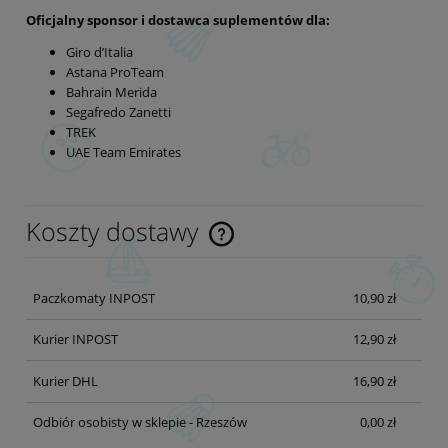
Oficjalny sponsor i dostawca suplementów dla:
Giro d’Italia
Astana ProTeam
Bahrain Merida
Segafredo Zanetti
TREK
UAE Team Emirates
Koszty dostawy
Cena nie zawiera ewentualnych kosztów płatności
Paczkomaty INPOST
10,90 zł
Kurier INPOST
12,90 zł
Kurier DHL
16,90 zł
Odbiór osobisty w sklepie - Rzeszów
0,00 zł