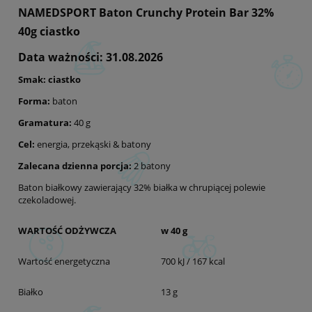
NAMEDSPORT Baton Crunchy Protein Bar 32%
40g ciastko
Data ważności: 31.08.2026
Smak: ciastko
Forma:
baton
Gramatura:
40 g
Cel:
energia, przekąski & batony
Zalecana dzienna porcja:
2 batony
Baton białkowy zawierający 32% białka w chrupiącej polewie
czekoladowej.
WARTOŚĆ ODŻYWCZA
w 40 g
Wartość energetyczna
700 kJ / 167 kcal
Białko
13 g