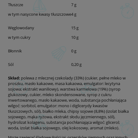
Tłuszcze
7 g
w tym nasycone kwasy tłuszczowe
4 g
Węglowodany
15 g
w tym cukry
10 g
Błonnik
0 g
Sól
0,20 g
Skład:
polewa z mlecznej czekolady (33%) (cukier, pełne mleko w
proszku, masło kakaowe, masa kakaowa, emulgator: lecytyna
sojowa; ekstrakt waniliowy), warstwa karmelowa (19%) (syrop
glukozowy, cukier, mleko skondensowane, syrop z cukru
inwertowanego, masło kakaowe, woda, substancja pochłaniająca
wilgoć: sorbitol, emulgator: mono i diglicerydy kwasów
tłuszczowych, sól), białko mleka, chipsy sojowe (8,8%) (izolat białka
sojowego, mąka ryżowa, ekstrakt słodu jęczmiennego, sól),
hydrolizat kolagenu, substancja pochłaniająca wilgoć: glicerol;
woda, izolat białka sojowego, olej kokosowy, aromat (mleko).
Może zawierać śladowe ilości jaj, orzeszków ziemnych oraz innych