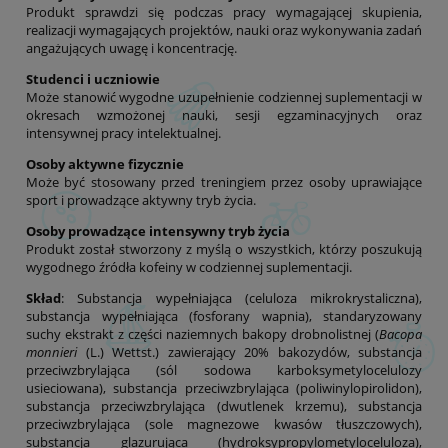
Produkt sprawdzi się podczas pracy wymagającej skupienia,
realizacji wymagających projektów, nauki oraz wykonywania zadań
angażujących uwagę i koncentrację.
Studenci i uczniowie
Może stanowić wygodne uzupełnienie codziennej suplementacji w
okresach wzmożonej nauki, sesji egzaminacyjnych oraz
intensywnej pracy intelektualnej.
Osoby aktywne fizycznie
Może być stosowany przed treningiem przez osoby uprawiające
sport i prowadzące aktywny tryb życia.
Osoby prowadzące intensywny tryb życia
Produkt został stworzony z myślą o wszystkich, którzy poszukują
wygodnego źródła kofeiny w codziennej suplementacji.
Skład
: Substancja wypełniająca (celuloza mikrokrystaliczna),
substancja wypełniająca (fosforany wapnia), standaryzowany
suchy ekstrakt z części naziemnych bakopy drobnolistnej (
Bacopa
monnieri
(L.) Wettst.) zawierający 20% bakozydów, substancja
przeciwzbrylająca (sól sodowa karboksymetylocelulozy
usieciowana), substancja przeciwzbrylająca (poliwinylopirolidon),
substancja przeciwzbrylająca (dwutlenek krzemu), substancja
przeciwzbrylająca (sole magnezowe kwasów tłuszczowych),
substancja glazurująca (hydroksypropylometyloceluloza),