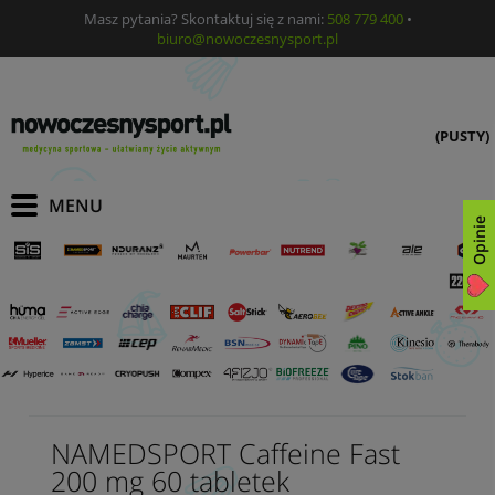
Masz pytania? Skontaktuj się z nami:
508 779 400
•
biuro@nowoczesnysport.pl
(PUSTY)
Opinie
NAMEDSPORT Caffeine Fast
200 mg 60 tabletek