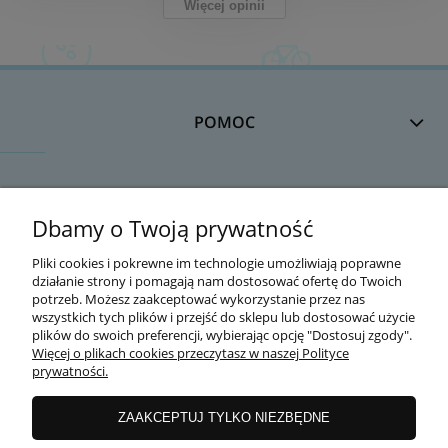
Więcej opinii
POMOC
DOSTAWA
Dbamy o Twoją prywatność
Pliki cookies i pokrewne im technologie umożliwiają poprawne
działanie strony i pomagają nam dostosować ofertę do Twoich
MOJE KONTO
potrzeb. Możesz zaakceptować wykorzystanie przez nas
wszystkich tych plików i przejść do sklepu lub dostosować użycie
plików do swoich preferencji, wybierając opcję "Dostosuj zgody".
Więcej o plikach cookies przeczytasz w naszej Polityce
prywatności.
GWARANCJA I ZWROTY
ZAAKCEPTUJ TYLKO NIEZBĘDNE