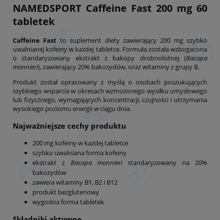
NAMEDSPORT Caffeine Fast 200 mg 60
tabletek
Caffeine Fast
to suplement diety zawierający 200 mg szybko
uwalnianej kofeiny w każdej tabletce. Formuła została wzbogacona
o standaryzowany ekstrakt z bakopy drobnolistnej (
Bacopa
monnieri
), zawierający 20% bakozydów, oraz witaminy z grupy B.
Produkt został opracowany z myślą o osobach poszukujących
szybkiego wsparcia w okresach wzmożonego wysiłku umysłowego
lub fizycznego, wymagających koncentracji, czujności i utrzymania
wysokiego poziomu energii w ciągu dnia.
Najważniejsze cechy produktu
200 mg kofeiny w każdej tabletce
szybko uwalniana forma kofeiny
ekstrakt z
Bacopa monnieri
standaryzowany na 20%
bakozydów
zawiera witaminy B1, B2 i B12
produkt bezglutenowy
wygodna forma tabletek
Składniki aktywne