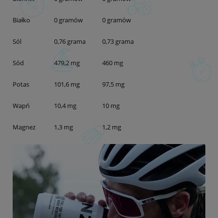
Białko
0 gramów
0 gramów
Sól
0,76 grama
0,73 grama
Sód
479,2 mg
460 mg
Potas
101,6 mg
97,5 mg
Wapń
10,4 mg
10 mg
Magnez
1,3 mg
1,2 mg