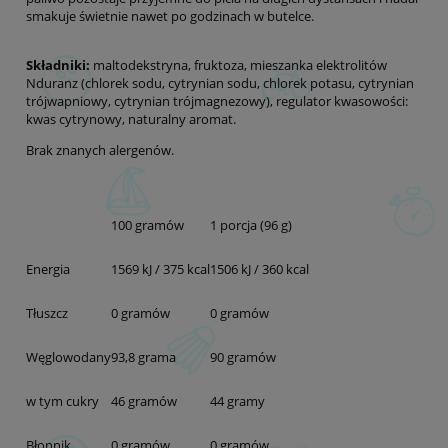
smakuje świetnie nawet po godzinach w butelce.
Składniki:
maltodekstryna, fruktoza, mieszanka elektrolitów
Nduranz (chlorek sodu, cytrynian sodu, chlorek potasu, cytrynian
trójwapniowy, cytrynian trójmagnezowy), regulator kwasowości:
kwas cytrynowy, naturalny aromat.
Brak znanych alergenów.
100 gramów
1 porcja (96 g)
Energia
1569 kJ / 375 kcal
1506 kJ / 360 kcal
Tłuszcz
0 gramów
0 gramów
Węglowodany
93,8 grama
90 gramów
w tym cukry
46 gramów
44 gramy
Błonnik
0 gramów
0 gramów