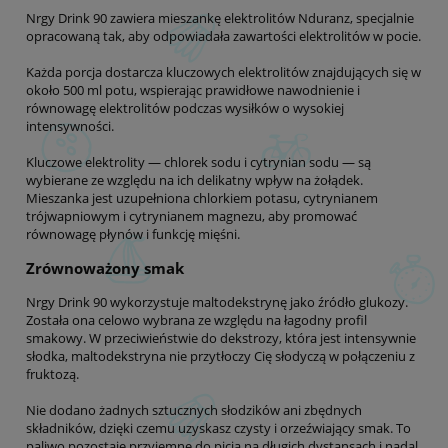
Nrgy Drink 90 zawiera mieszankę elektrolitów Nduranz, specjalnie
opracowaną tak, aby odpowiadała zawartości elektrolitów w pocie.
Każda porcja dostarcza kluczowych elektrolitów znajdujących się w
około 500 ml potu, wspierając prawidłowe nawodnienie i
równowagę elektrolitów podczas wysiłków o wysokiej
intensywności.
Kluczowe elektrolity — chlorek sodu i cytrynian sodu — są
wybierane ze względu na ich delikatny wpływ na żołądek.
Mieszanka jest uzupełniona chlorkiem potasu, cytrynianem
trójwapniowym i cytrynianem magnezu, aby promować
równowagę płynów i funkcję mięśni.
Zrównoważony smak
Nrgy Drink 90 wykorzystuje maltodekstrynę jako źródło glukozy.
Została ona celowo wybrana ze względu na łagodny profil
smakowy. W przeciwieństwie do dekstrozy, która jest intensywnie
słodka, maltodekstryna nie przytłoczy Cię słodyczą w połączeniu z
fruktozą.
Nie dodano żadnych sztucznych słodzików ani zbędnych
składników, dzięki czemu uzyskasz czysty i orzeźwiający smak. To
paliwo pozostaje przyjemne do picia na długich dystansach i nadal