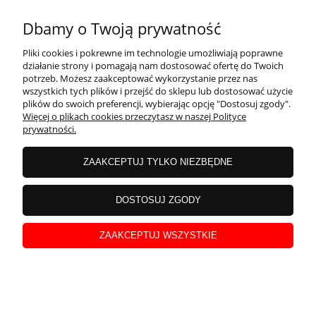
Dbamy o Twoją prywatność
Pliki cookies i pokrewne im technologie umożliwiają poprawne
działanie strony i pomagają nam dostosować ofertę do Twoich
potrzeb. Możesz zaakceptować wykorzystanie przez nas
wszystkich tych plików i przejść do sklepu lub dostosować użycie
plików do swoich preferencji, wybierając opcję "Dostosuj zgody".
Więcej o plikach cookies przeczytasz w naszej Polityce
prywatności.
ŻEL ENERGETYCZNY NRGY GEL 45 NDURANZ 75G
ZAAKCEPTUJ TYLKO NIEZBĘDNE
CHERRY CAFFEINE
DOSTOSUJ ZGODY
ZAAKCEPTUJ WSZYSTKIE