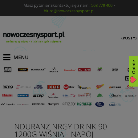
Masz pytania? Skontaktuj się z nami:
508 779 400
•
biuro@nowoczesnysport.pl
(PUSTY)
Opinie
NDURANZ NRGY DRINK 90
1200G WIŚNIA - NAPÓJ