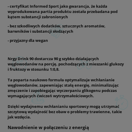
-
certyfikat Informed Sport jako gwarancja, że każda
wyprodukowana partia produktu została przebadana pod
kątem substancji zabronionych
- bez szkodliwych dodatków, sztucznych aromatów,
barwników i substancji słodzących
- przyjazny dla wegan
Nrgy Drink 90 dostarcza 90 g szybko działających
węglowodanów na porcję, pochodzących z mieszanki glukozy
i fruktozy w stosunku 1:0,8.
Ta poparta naukowo formuła optymalizuje wchłanianie
węglowodanów, zapewniając stałą energię, minimalizując
zmęczenie i zapobiegając wyczerpaniu glikogenu podczas
wymagających ćwiczeń wytrzymałościowych.
Dzięki wydajnemu wchłanianiu sportowcy mogą utrzymać
szczytową wydajność bez obaw o problemy trawienne, takie
jak wzdęcia.
Nawodnienie w połączeniu z energią