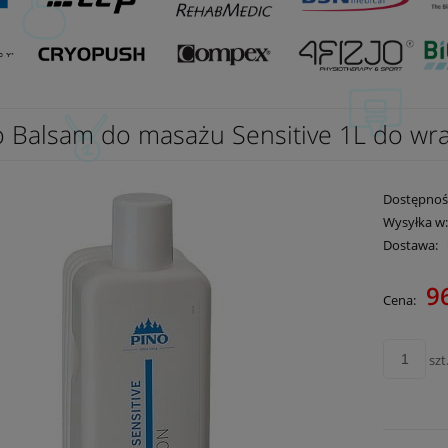
o Balsam do masażu Sensitive 1L do wra
Dostępnoś
Wysyłka w
Dostawa:
96
Cena:
Cena nie zawie
płatności
szt