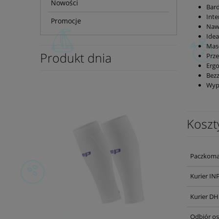
Nowości
Bard
Inte
Promocje
Nawi
Idea
Masł
Produkt dnia
Prz
Erg
Bez
Wyp
Koszt
Paczkoma
Kurier IN
Kurier DH
Odbiór os