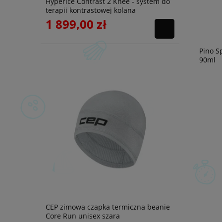
Hyperice Contrast 2 Knee - system do
terapii kontrastowej kolana
1 899,00 zł
Pino S
90ml
CEP zimowa czapka termiczna beanie
Core Run unisex szara