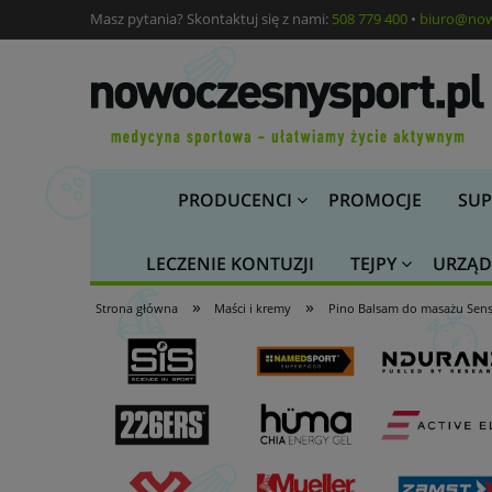
Masz pytania? Skontaktuj się z nami:
508 779 400
•
biuro@now
PRODUCENCI
PROMOCJE
SUP
LECZENIE KONTUZJI
TEJPY
URZĄD
»
»
Strona główna
Maści i kremy
Pino Balsam do masażu Sensi