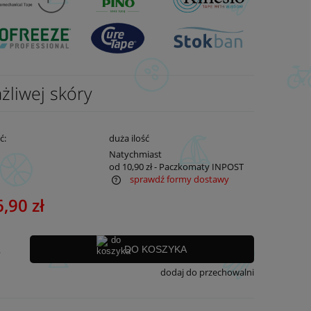
żliwej skóry
ć:
duża ilość
:
Natychmiast
od 10,90 zł
- Paczkomaty INPOST
sprawdź formy dostawy
,90 zł
ra ewentualnych kosztów
.
DO KOSZYKA
dodaj do przechowalni