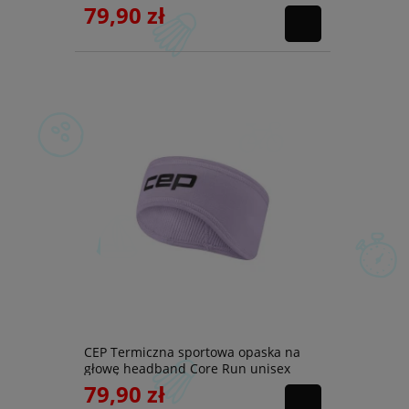
79,90 zł
CEP Termiczna sportowa opaska na
głowę headband Core Run unisex
liliowa
79,90 zł