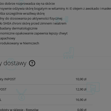
zo dobrze rozprowadza się na skórze
nsywnie odżywia skórę bogatym w witaminy A i E olejem z awokado i masł
lża szczególnie wrażliwą skórę
lny do stosowania po aktywności fizycznej
o SHEA chroni skórę przed zimnem i wiatrem
ebadany dermatologicznie
onomiczne opakowanie zapewnia lepszy chwyt
zapachowy
rodukowany w Niemczech
y dostawy
Cena nie zawiera ewentualnych kosztów
ty INPOST
10,90 zł
płatności
POST
12,90 zł
L
16,90 zł
obisty w sklepie - Rzeszów
0,00 zł