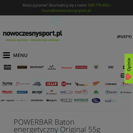
Masz pytania? Skontaktuj się z nami:
508 779 400
•
biuro@nowoczesnysport.pl
(PUSTY)
Opinie
POWERBAR Baton
energetyczny Original 55g