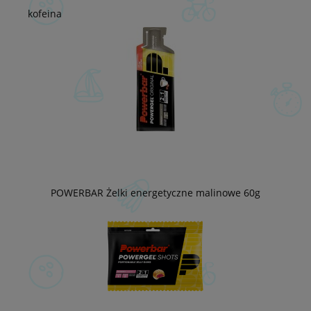
kofeina
POWERBAR Żelki energetyczne malinowe 60g