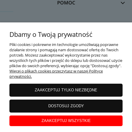
POMOC
DOSTAWA
Dbamy o Twoją prywatność
Pliki cookies i pokrewne im technologie umożliwiają poprawne
działanie strony i pomagają nam dostosować ofertę do Twoich
MOJE KONTO
potrzeb. Możesz zaakceptować wykorzystanie przez nas
wszystkich tych plików i przejść do sklepu lub dostosować użycie
plików do swoich preferencji, wybierając opcję "Dostosuj zgody".
Więcej o plikach cookies przeczytasz w naszej Polityce
prywatności.
GWARANCJA I ZWROTY
ZAAKCEPTUJ TYLKO NIEZBĘDNE
O FIRMIE
DOSTOSUJ ZGODY
ZAAKCEPTUJ WSZYSTKIE
Copyright
nowoczesnysport.pl
© 2014-2026. Wszystkie prawa zastrzeżone.