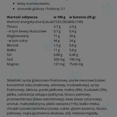
łatwy w przeżuwaniu
stosunek glukozy i fruktozy 2:1
Wartość odżywcza
w 100 g
w batonie (55 g)
Wartość energetyczna kJ (kcal)
1533 (362)
842 (199)
Tłuszcz
3,7 g
2,0 g
- w tym kwasy tłuszczowe
0,7 g
0,4 g
Węglowodany
71 g
39 g
- w tym cukry
44 g
24 g
Błonnik
1,5 g
0,8 g
Białko
11 g
5,8 g
Sól
0,88 g
0,48 g
Sód
350 mg
190 mg
Magnez
137 mg
75,60 mg
Składniki: syrop glukozowo-fruktozowy, purée owocowe [cukier,
koncentrat soku (malinowy, wiśniowy, truskawkowy], syrop
fruktozowy, laktoza, purée jabłkowe, maliny (8%), truskawki (5%),
jabłka, substancja żelująca (pektyna), tłuszcz palmowy,
przeciwutleniacz (kwas askorbinowy), kwas (kwas cytrynowy),
aromat, maltodekstryna, płatki owsiane (11%), białko mleka,
chrupki ryżowe (semolina ryżowa, cukier, gluten pszenny, tłuszcz
palmowy, mąka jęczmienna słodowa, sól), mielone migdały,