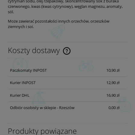
cytrynian sodu, olej rzepakowy, skoncentrowany sok z buraka
czerwonego, kwas (kwas cytrynowy), węglan magnezu, aromaty,
sól.
Może zawierać pozostałości innych orzechów, orzeszków
ziemnych i soi.
Koszty dostawy
Cena nie zawiera ewentualnych kosztów płatności
Paczkomaty INPOST
10,90 zł
Kurier INPOST
12,90 zł
Kurier DHL
16,90 zł
Odbiór osobisty w sklepie - Rzeszów
0,00 zł
Produkty powiązane