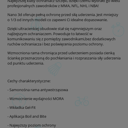
Najwyższej klasy ochraniacz szczęki, dzięki czemu wybrało go wielu
profesjonalnych zawodników z MMA, NFL, NHL i NBA!
Nano 3d oferuje pełną ochronę przed siłą uderzenia. Jest mniejszy
o 1/3 od innych modeli co zapewni Ci idealne dopasowanie.
Dzięki ultracienkiej obudowie stał się najmniejszym oraz
najlżejszym ochraniaczem. Powoduje to łatwość w
komunikowaniu się z pomiędzy zawodnikami,bez dodatkowych
ruchów ochraniacza i bez poświęcenia poziomu ochrony.
Wzmocniona rama chroniąca przed uderzeniem posiada cienką
ściankę przeznaczoną do pochłaniania i rozpraszania siły uderzenia
od punktu uderzenia.
Cechy charakterystyczne:
- Samonośna rama antywstrząsowa
- Wzmocnienie wydajności MORA
- Wkładka Gel-Fit
- Aplikacja Boil and Bite
- Najwyższy poziom ochrony