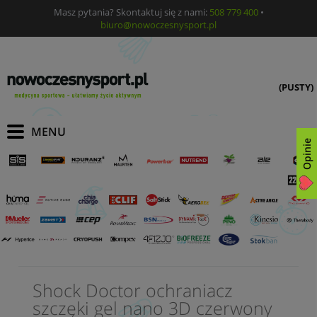
Masz pytania? Skontaktuj się z nami:
508 779 400
•
biuro@nowoczesnysport.pl
(PUSTY)
Opinie
Shock Doctor ochraniacz
szczęki gel nano 3D czerwony