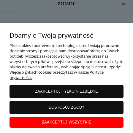
POMOC
DOSTAWA
Dbamy o Twoją prywatność
Pliki cookies i pokrewne im technologie umożliwiają poprawne
działanie strony i pomagają nam dostosować ofertę do Twoich
MOJE KONTO
potrzeb. Możesz zaakceptować wykorzystanie przez nas
wszystkich tych plików i przejść do sklepu lub dostosować użycie
plików do swoich preferencji, wybierając opcję "Dostosuj zgody".
Więcej o plikach cookies przeczytasz w naszej Polityce
prywatności.
GWARANCJA I ZWROTY
ZAAKCEPTUJ TYLKO NIEZBĘDNE
O FIRMIE
DOSTOSUJ ZGODY
ZAAKCEPTUJ WSZYSTKIE
Copyright
nowoczesnysport.pl
© 2014-2026. Wszystkie prawa zastrzeżone.