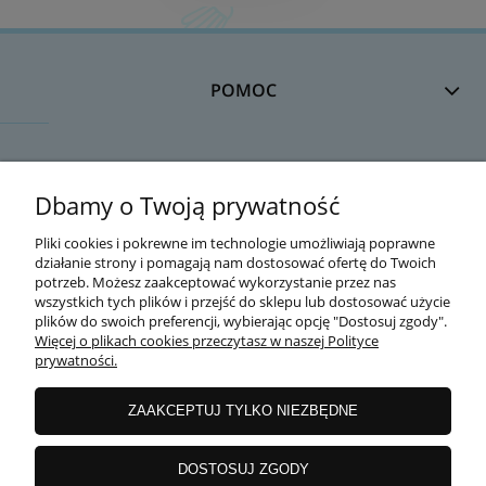
POMOC
DOSTAWA
Dbamy o Twoją prywatność
Pliki cookies i pokrewne im technologie umożliwiają poprawne
działanie strony i pomagają nam dostosować ofertę do Twoich
MOJE KONTO
potrzeb. Możesz zaakceptować wykorzystanie przez nas
wszystkich tych plików i przejść do sklepu lub dostosować użycie
plików do swoich preferencji, wybierając opcję "Dostosuj zgody".
Więcej o plikach cookies przeczytasz w naszej Polityce
prywatności.
GWARANCJA I ZWROTY
ZAAKCEPTUJ TYLKO NIEZBĘDNE
O FIRMIE
DOSTOSUJ ZGODY