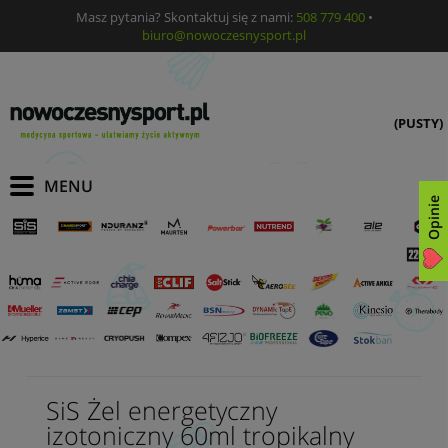
Masz pytania? Skontaktuj się z nami:
508 779 400
•
biuro@nowoczesnysport.pl
(PUSTY)
Opinie
SiS Żel energetyczny
izotoniczny 60ml tropikalny