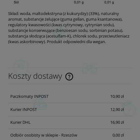
Skład: woda, maltodekstryna (z kukurydzy) (33%), naturalny
aromat, substancje żelujące (guma gellan, guma ksantanowa),
regulatory kwasowości (kwas cytrynowy, cytrynian sodu),
substancje konserwujące (benzoesan sodu, sorbinian potasu),
substancja słodząca (acesulfam-K), chlorek sodu, przeciwutleniacz
(kwas askorbinowy). Produkt odpowiedni dla wegan.
Koszty dostawy
Cena nie zawiera ewentualnych kosztów płatności
Paczkomaty INPOST
10,90 zł
Kurier INPOST
12,90 zł
Kurier DHL
16,90 zł
Odbiór osobisty w sklepie - Rzeszów
0,00 zł