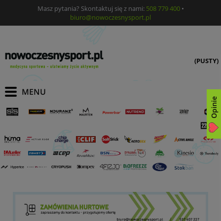
Masz pytania? Skontaktuj się z nami:
508 779 400
•
biuro@nowoczesnysport.pl
(PUSTY)
Opinie