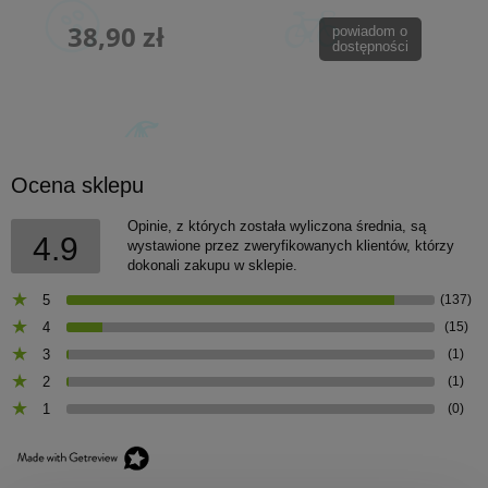
38,90 zł
powiadom o
dostępności
Ocena sklepu
Opinie, z których została wyliczona średnia, są
4.9
wystawione przez zweryfikowanych klientów, którzy
dokonali zakupu w sklepie.
5
(137)
4
(15)
3
(1)
2
(1)
1
(0)