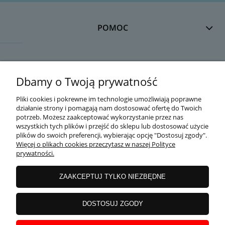
POMOC
DOSTAWA
Dbamy o Twoją prywatność
Pliki cookies i pokrewne im technologie umożliwiają poprawne
działanie strony i pomagają nam dostosować ofertę do Twoich
MOJE KONTO
potrzeb. Możesz zaakceptować wykorzystanie przez nas
wszystkich tych plików i przejść do sklepu lub dostosować użycie
plików do swoich preferencji, wybierając opcję "Dostosuj zgody".
Więcej o plikach cookies przeczytasz w naszej Polityce
prywatności.
GWARANCJA I ZWROTY
ZAAKCEPTUJ TYLKO NIEZBĘDNE
O FIRMIE
DOSTOSUJ ZGODY